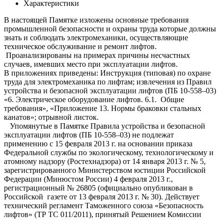
Характеристики
В настоящей Памятке изложены основные требования
промышленной безопасности и охраны труда которые должны
знать и соблюдать электромеханики, осуществляющие
техническое обслуживание и ремонт лифтов.
Проанализированы на примерах причины несчастных
случаев, имевших место при эксплуатации лифтов.
В приложениях приведены: Инструкция (типовая) по охране
труда для электромеханика по лифтам; извлечения из Правил
устройства и безопасной эксплуатации лифтов (ПБ 10-558–03)
«6. Электрическое оборудование лифтов. 6.1. Общие
требования», «Приложение 13. Нормы браковки стальных
канатов»; отрывной листок.
Упомянутые в Памятке Правила устройства и безопасной
эксплуатации лифтов (ПБ 10-558–03) не подлежат
применению с 15 февраля 2013 г. на основании приказа
Федеральной службы по экологическому, технологическому и
атомному надзору (Ростехнадзора) от 14 января 2013 г. № 5,
зарегистрированного Министерством юстиции Российской
Федерации (Минюстом России) 4 февраля 2013 г.,
регистрационный № 26805 (официально опубликован в
Российской газете от 13 февраля 2013 г. № 30). Действует
технический регламент Таможенного союза «Безопасность
лифтов» (ТР ТС 011/2011), принятый Решением Комиссии