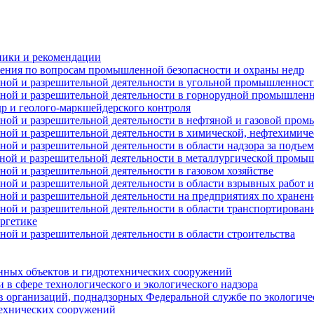
ники и рекомендации
ения по вопросам промышленной безопасности и охраны недр
рной и разрешительной деятельности в угольной промышленнос
орной и разрешительной деятельности в горнорудной промышлен
р и геолого-маркшейдерского контроля
рной и разрешительной деятельности в нефтяной и газовой про
рной и разрешительной деятельности в химической, нефтехимич
рной и разрешительной деятельности в области надзора за под
рной и разрешительной деятельности в металлургической промы
ной и разрешительной деятельности в газовом хозяйстве
рной и разрешительной деятельности в области взрывных работ 
рной и разрешительной деятельности на предприятиях по хранен
рной и разрешительной деятельности в области транспортирован
ергетике
ной и разрешительной деятельности в области строительства
енных объектов и гидротехнических сооружений
 в сфере технологического и экологического надзора
ов организаций, поднадзорных Федеральной службе по экологиче
технических сооружений