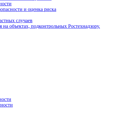
ности
опасности и оценка риска
частных случаев
я на объектах, подконтрольных Ростехнадзору.
ности
сности