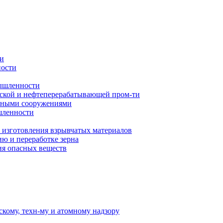
ти
ности
мышленности
еской и нефтеперерабатывающей пром-ти
ъемными сооружениями
шленности
и изготовления взрывчатых материалов
ию и переработке зерна
ия опасных веществ
скому, техн-му и атомному надзору