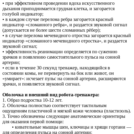
• при эффективном проведении вдоха искусственного
дыхания приподнимается грудная клетка, и загорается
голубой индикатор;
• в каждом случае перелома ребра загорается красный
индикатор «сломанного ребра», и раздается звуковой сигнал
(допускается не более шести сломанных рёбер);
• в случае перелома мечевидного отростка загорается красный
индикатор «сломанного мечевидного отростка», и раздается
звуковой сигнал;
• эффективность реанимации определяется по сужению
зрачков и появлению самостоятельного пульса на сонной
артерии;
• если в течение 30 секунд тренажер, находящийся в
состоянии комы, не перевернуть на бок или живот, он
«умирает»: исчезает пульс на сонной артерии, расширяются
зрачки, и появляется звуковой сигнал.
Оболочка и внешний вид робота-тренажера:
1. Образ подростка 10-12 лет.
2. Оболочка полностью соответствует тактильным
ощущениям пластичной и мягкой кожи человека (пластизоль).
3. Точно обозначены следующие анатомические ориентиры
для оказания первой помощи:
• кивательные мышцы шеи, ключицы и хрящи гортани —
для определения пульса на сонной артерии;