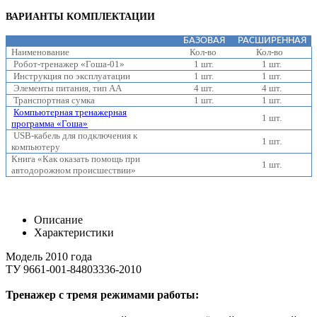
ВАРИАНТЫ КОМПЛЕКТАЦИИ
БАЗОВАЯ
РАСШИРЕННАЯ
Наименование
Кол-во
Кол-во
Робот-тренажер «Гоша-01»
1 шт.
1 шт.
Инструкция по эксплуатации
1 шт.
1 шт.
Элементы питания, тип АА
4 шт.
4 шт.
Транспортная сумка
1 шт.
1 шт.
Компьютерная тренажерная
1 шт.
программа «Гоша»
USB-кабель для подключения к
1 шт.
компьютеру
Книга «Как оказать помощь при
1 шт.
автодорожном происшествии»
Описание
Характеристики
Модель 2010 года
ТУ 9661-001-84803336-2010
Тренажер с тремя режимами работы: